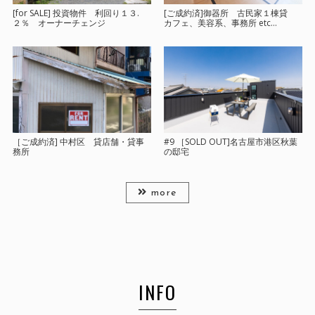
[for SALE] 投資物件 利回り１３.
[ご成約済]御器所 古民家１棟貸
２％ オーナーチェンジ
カフェ、美容系、事務所 etc…
［ご成約済] 中村区 貸店舗・貸事
#9 ［SOLD OUT]名古屋市港区秋葉
務所
の邸宅
more
INFO