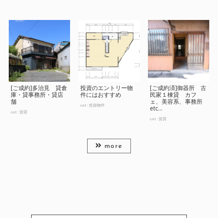
[ご成約]多治見 貸倉
投資のエントリー物
[ご成約済]御器所 古
庫・貸事務所・貸店
件にはおすすめ
民家１棟貸 カフ
舗
ェ、美容系、事務所
cat :
投資物件
etc...
cat :
賃貸
cat :
賃貸
more