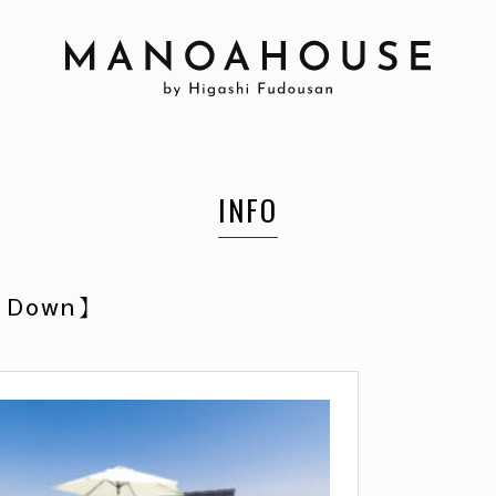
INFO
 Down】