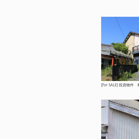
[for SALE] 投