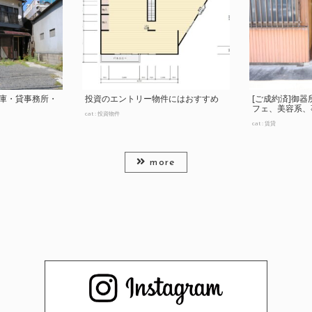
倉庫・貸事務所・
投資のエントリー物件にはおすすめ
[ご成約済]御
フェ、美容系、事務
cat :
投資物件
cat :
賃貸
more