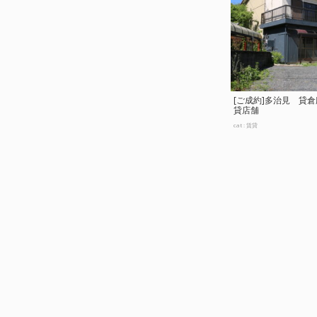
[ご成約]多治見 貸
貸店舗
cat :
賃貸