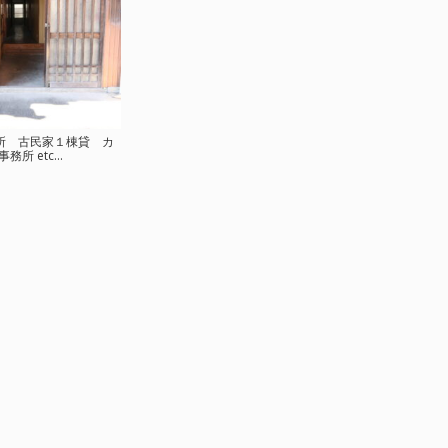
器所 古民家１棟貸 カ
所 etc...