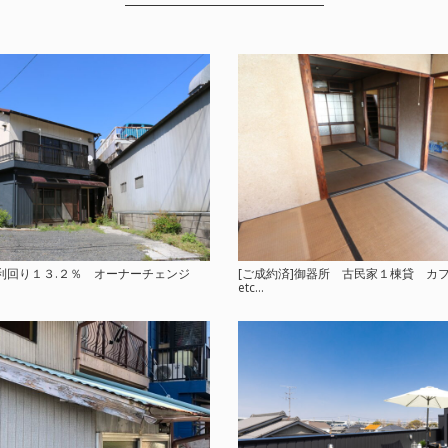
資物件 利回り１３.２％ オーナーチェンジ
[ご成約済]御器所 古民家１棟貸 カ
etc…