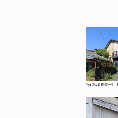
[for SALE] 投