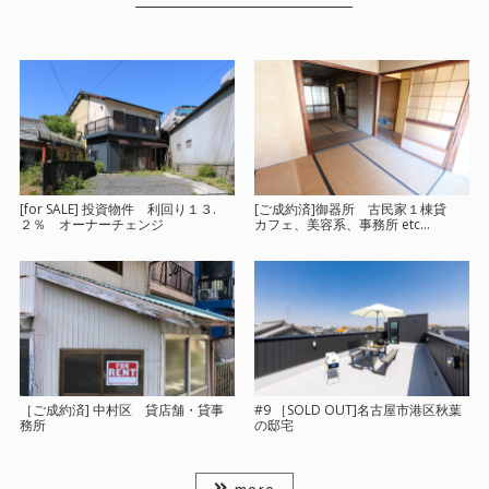
[for SALE] 投資物件 利回り１３.
[ご成約済]御器所 古民家１棟貸
２％ オーナーチェンジ
カフェ、美容系、事務所 etc…
［ご成約済] 中村区 貸店舗・貸事
#9 ［SOLD OUT]名古屋市港区秋葉
務所
の邸宅