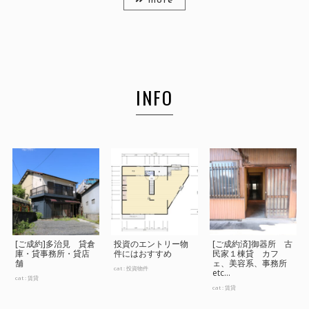
more
INFO
[ご成約]多治見 貸倉
投資のエントリー物
[ご成約済]御器所 古
庫・貸事務所・貸店
件にはおすすめ
民家１棟貸 カフ
舗
ェ、美容系、事務所
cat :
投資物件
etc...
cat :
賃貸
cat :
賃貸