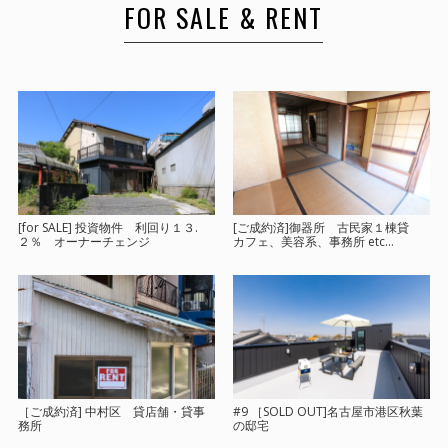
FOR SALE & RENT
[for SALE] 投資物件 利回り１３.
[ご成約済]御器所 古民家１棟貸
２％ オーナーチェンジ
カフェ、美容系、事務所 etc…
［ご成約済] 中村区 貸店舗・貸事
#9 ［SOLD OUT]名古屋市港区秋葉
務所
の邸宅