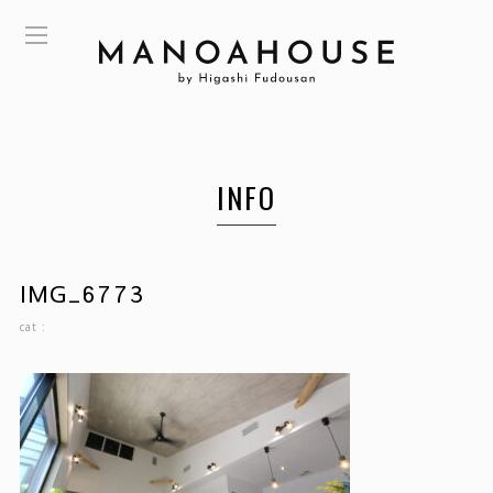
INFO
IMG_6773
cat :