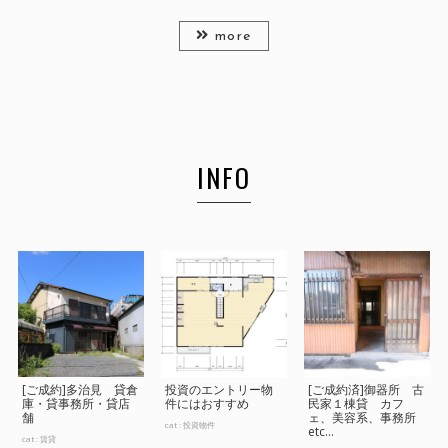
more
INFO
[ご成約]多治見 貸倉
投資のエントリー物
[ご成約済]御器所 古
庫・貸事務所・貸店
件にはおすすめ
民家１棟貸 カフ
舗
ェ、美容系、事務所
cat :
投資物件
etc...
cat :
賃貸