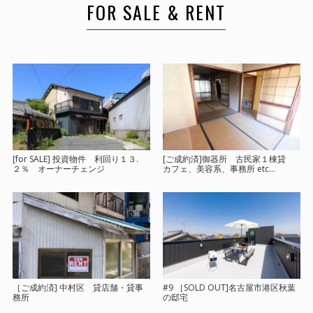
FOR SALE & RENT
[for SALE] 投資物件 利回り１３.
[ご成約済]御器所 古民家１棟貸
２％ オーナーチェンジ
カフェ、美容系、事務所 etc…
［ご成約済] 中村区 貸店舗・貸事
#9 ［SOLD OUT]名古屋市港区秋葉
務所
の邸宅