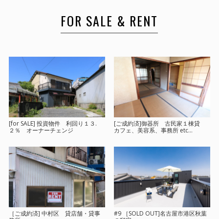
FOR SALE & RENT
[for SALE] 投資物件 利回り１３.
[ご成約済]御器所 古民家１棟貸
２％ オーナーチェンジ
カフェ、美容系、事務所 etc…
［ご成約済] 中村区 貸店舗・貸事
#9 ［SOLD OUT]名古屋市港区秋葉