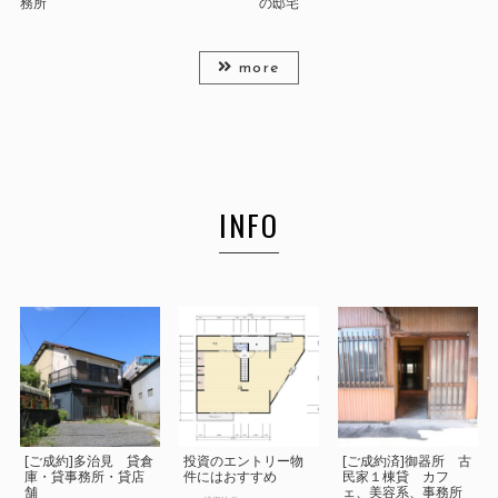
務所
の邸宅
more
INFO
[ご成約]多治見 貸倉
投資のエントリー物
[ご成約済]御器所 古
庫・貸事務所・貸店
件にはおすすめ
民家１棟貸 カフ
舗
ェ、美容系、事務所