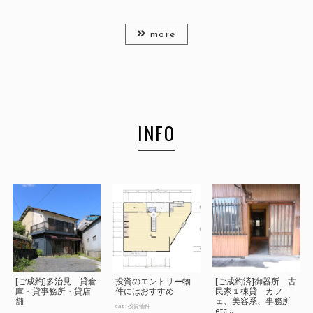
more
INFO
[ご成約]多治見 貸倉
投資のエントリー物
[ご成約済]御器所 古
庫・貸事務所・貸店
件にはおすすめ
民家１棟貸 カフ
舗
ェ、美容系、事務所
cat :
投資物件
etc...