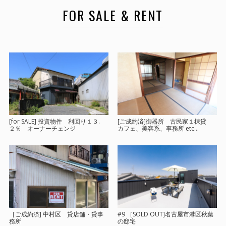
FOR SALE & RENT
[for SALE] 投資物件 利回り１３.
[ご成約済]御器所 古民家１棟貸
２％ オーナーチェンジ
カフェ、美容系、事務所 etc…
［ご成約済] 中村区 貸店舗・貸事
#9 ［SOLD OUT]名古屋市港区秋葉
務所
の邸宅