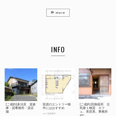
more
INFO
[ご成約]多治見 貸倉
投資のエントリー物
[ご成約済]御器所 古
庫・貸事務所・貸店
件にはおすすめ
民家１棟貸 カフ
舗
ェ、美容系、事務所
cat :
投資物件
etc...