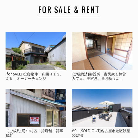
FOR SALE & RENT
[for SALE] 投資物件 利回り１３.
[ご成約済]御器所 古民家１棟貸
２％ オーナーチェンジ
カフェ、美容系、事務所 etc…
［ご成約済] 中村区 貸店舗・貸事
#9 ［SOLD OUT]名古屋市港区秋葉
務所
の邸宅